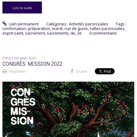
Lire la suite
Lien permanent
Catégories :
Activités paroissiales
Tags :
confirmation
,
préparation
,
mardi
,
rue de guise
,
salles paroissiales
,
esprit saint
,
sacrement
,
sacrements
,
4e
,
3e
0
commentaire
09h23
08
sept. 2022
CONGRÈS MISSION 2022
Imprimer
Share