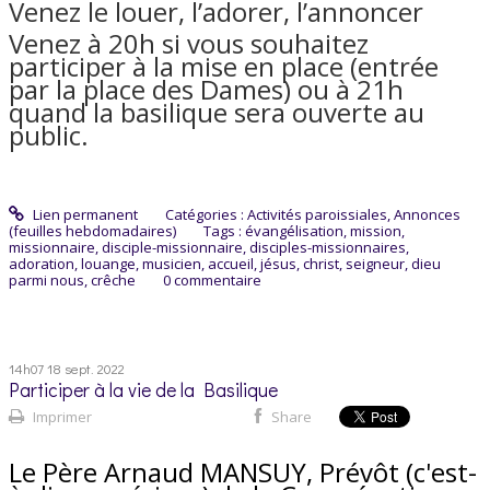
Venez le louer, l’adorer, l’annoncer
Venez à 20h si vous souhaitez
participer à la mise en place (entrée
par la place des Dames) ou à 21h
quand la basilique sera ouverte au
public.
Lien permanent
Catégories :
Activités paroissiales
,
Annonces
(feuilles hebdomadaires)
Tags :
évangélisation
,
mission
,
missionnaire
,
disciple-missionnaire
,
disciples-missionnaires
,
adoration
,
louange
,
musicien
,
accueil
,
jésus
,
christ
,
seigneur
,
dieu
parmi nous
,
crêche
0
commentaire
14h07
18
sept. 2022
Participer à la vie de la Basilique
Imprimer
Share
Le Père Arnaud MANSUY, Prévôt (c'est-