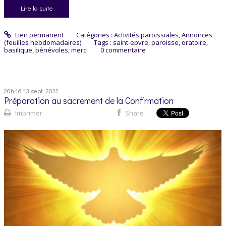
Lire la suite
Lien permanent
Catégories :
Activités paroissiales
,
Annonces
(feuilles hebdomadaires)
Tags :
saint-epvre
,
paroisse
,
oratoire
,
basilique
,
bénévoles
,
merci
0
commentaire
20h46
13
sept. 2022
Préparation au sacrement de la Confirmation
Imprimer
Share