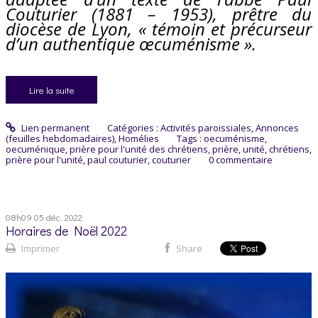
Couturier (1881 – 1953), prêtre du
diocèse
de Lyon, « témoin et précurseur
d’un authentique
œcuménisme
».
Lire la suite
Lien permanent
Catégories :
Activités paroissiales
,
Annonces
(feuilles hebdomadaires)
,
Homélies
Tags :
oecuménisme
,
oecuménique
,
prière pour l'unité des chrétiens
,
prière
,
unité
,
chrétiens
,
prière pour l'unité
,
paul couturier
,
couturier
0
commentaire
08h09
05
déc. 2022
Horaires de Noël 2022
Imprimer
Share