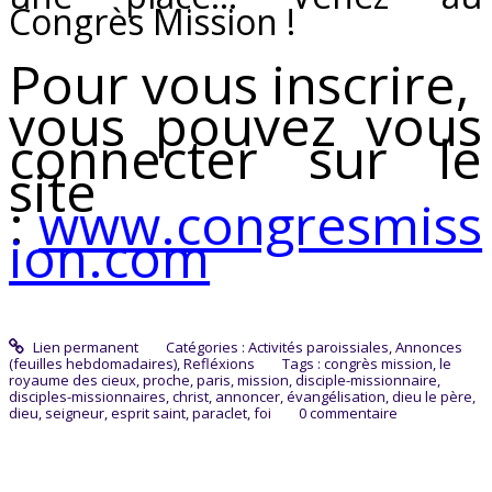
Congrès Mission !
Pour vous inscrire,
vous pouvez vous
connecter sur le
site
:
www.congresmiss
ion.com
Lien permanent
Catégories :
Activités paroissiales
,
Annonces
(feuilles hebdomadaires)
,
Refléxions
Tags :
congrès mission
,
le
royaume des cieux
,
proche
,
paris
,
mission
,
disciple-missionnaire
,
disciples-missionnaires
,
christ
,
annoncer
,
évangélisation
,
dieu le père
,
dieu
,
seigneur
,
esprit saint
,
paraclet
,
foi
0
commentaire