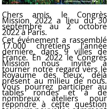
Chers amis, le Congrès
Mission 2022 a lieu du 30
septembre au 2 octobre
2022 à Paris.
Cet événement a rassemblé
17.000 chrétiens l'année
dernière, dans 9 villes de
France. En 2022 le Congrès
Mission nous invite à
tourner notre regard vers le
Royaume des cieux, déjà
présent au milieu de nous.
Vous pourrez participer au
tables rondes et à de
nombreux ateliers pour
répondre à cette question