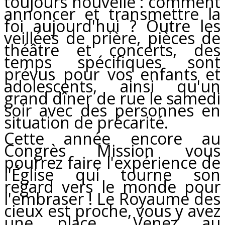
toujours nouvelle : comment
annoncer et transmettre la
foi aujourd'hui ? Outre les
veillées de prière, pièces de
théâtre et concerts, des
temps spécifiques sont
prévus pour vos enfants et
adolescents, ainsi qu'un
grand dîner de rue le samedi
soir avec des personnes en
situation de précarité.
Cette année encore au
Congrès Mission vous
pourrez faire l'expérience de
l'Église qui tourne son
regard vers le monde pour
l'embraser ! Le Royaume des
cieux est proche, vous y avez
une place... Venez au