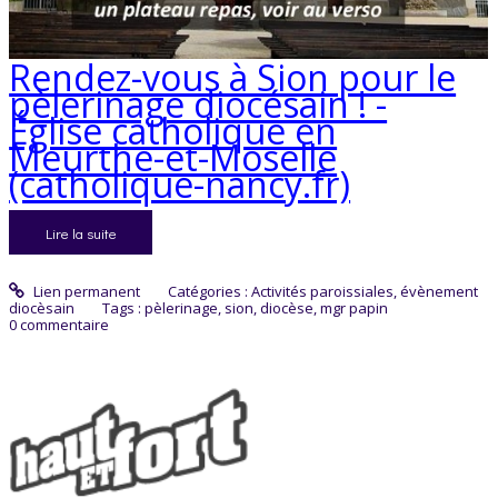
Rendez-vous à Sion pour le
pèlerinage diocésain ! -
Église catholique en
Meurthe-et-Moselle
(catholique-nancy.fr)
Lire la suite
Lien permanent
Catégories :
Activités paroissiales
,
évènement
diocèsain
Tags :
pèlerinage
,
sion
,
diocèse
,
mgr papin
0
commentaire