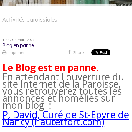
Activités paroissiales
11h47
04
mars 2023
Blog en panne
Imprimer
Share
Le Blog est en panne.
En attendant l'ouverture du
site Internet de la Paroisse,
vous retrouverez toutes les
annonces et homélies sur
mon blog :
P. David, Curé de St-Epvre de
Nancy (hautetfort.com)