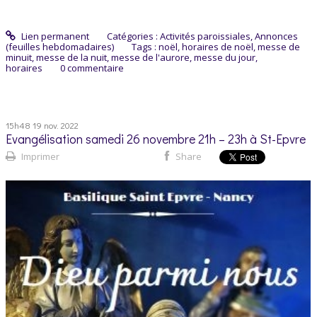
Lien permanent
Catégories :
Activités paroissiales
,
Annonces
(feuilles hebdomadaires)
Tags :
noël
,
horaires de noël
,
messe de
minuit
,
messe de la nuit
,
messe de l'aurore
,
messe du jour
,
horaires
0
commentaire
15h48
19
nov. 2022
Evangélisation samedi 26 novembre 21h – 23h à St-Epvre
Imprimer
Share