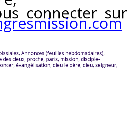
us connecter sur
gresmission.com
oissiales
,
Annonces (feuilles hebdomadaires)
,
 des cieux
,
proche
,
paris
,
mission
,
disciple-
oncer
,
évangélisation
,
dieu le père
,
dieu
,
seigneur
,