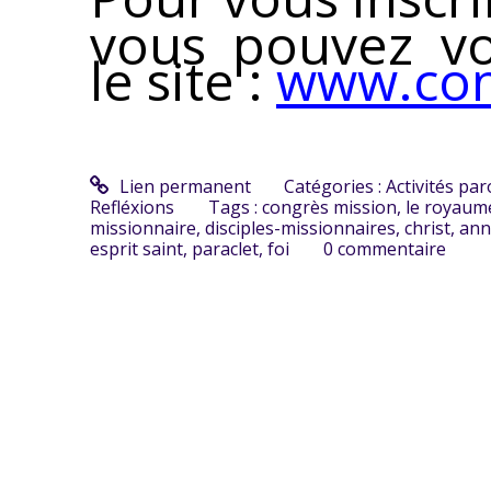
vous pouvez vo
le site :
www.con
Lien permanent
Catégories :
Activités par
Refléxions
Tags :
congrès mission
,
le royaume
missionnaire
,
disciples-missionnaires
,
christ
,
ann
esprit saint
,
paraclet
,
foi
0
commentaire