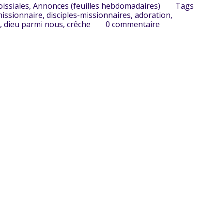
oissiales
,
Annonces (feuilles hebdomadaires)
Tags
missionnaire
,
disciples-missionnaires
,
adoration
,
,
dieu parmi nous
,
crêche
0
commentaire