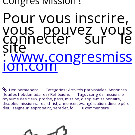
Congrès Mission !
Pour vous inscrire,
vous pouvez vous
connecter sur le
site
:
www.congresmiss
ion.com
Lien permanent
Catégories :
Activités paroissiales
,
Annonces
(feuilles hebdomadaires)
,
Refléxions
Tags :
congrès mission
,
le
royaume des cieux
,
proche
,
paris
,
mission
,
disciple-missionnaire
,
disciples-missionnaires
,
christ
,
annoncer
,
évangélisation
,
dieu le père
,
dieu
,
seigneur
,
esprit saint
,
paraclet
,
foi
0
commentaire