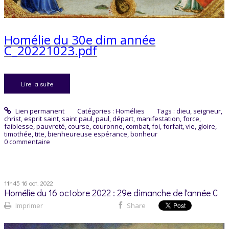
Homélie du 30e dim année
C_20221023.pdf
Lire la suite
Lien permanent
Catégories :
Homélies
Tags :
dieu
,
seigneur
,
christ
,
esprit saint
,
saint paul
,
paul
,
départ
,
manifestation
,
force
,
faiblesse
,
pauvreté
,
course
,
couronne
,
combat
,
foi
,
forfait
,
vie
,
gloire
,
timothée
,
tite
,
bienheureuse espérance
,
bonheur
0
commentaire
11h45
16
oct. 2022
Homélie du 16 octobre 2022 : 29e dimanche de l'année C
Imprimer
Share