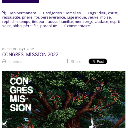
Lien permanent
Catégories :
Homélies
Tags :
dieu
,
christ
,
ressuscité
,
prière
,
foi
,
persévérance
,
juge inique
,
veuve
,
moïse
,
rephidim
,
temps
,
tiédeur
,
fausse humilité
,
mensonge
,
audace
,
esprit
saint
,
abba
,
père
,
fils
,
parapluie
0
commentaire
09h23
08
sept. 2022
CONGRÈS MISSION 2022
Imprimer
Share