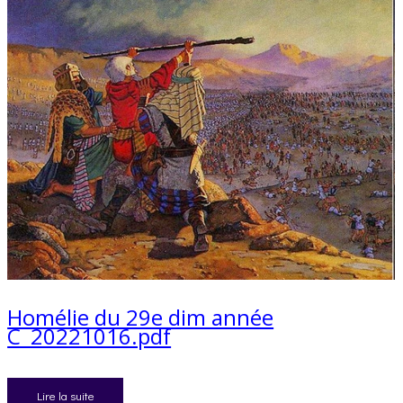
Homélie du 29e dim année
C_20221016.pdf
Lire la suite