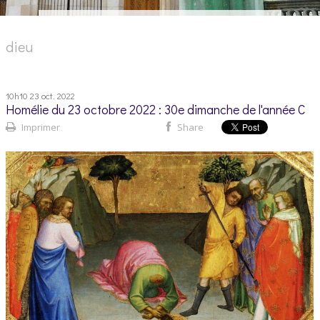
dieu
10h10
23
oct. 2022
Homélie du 23 octobre 2022 : 30e dimanche de l'année C
Imprimer
Share