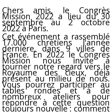
Chers amis, le Congrès
Mission 2022 a lieu du 30
septembre au 2 octobre
2022 à Paris.
Cet événement a rassemblé
17.000 chrétiens l'année
dernière, dans 9 villes de
France. En 2022 le Congrès
Mission nous invite à
tourner notre regard vers le
Royaume des cieux, déjà
présent au milieu de nous.
Vous pourrez participer au
tables rondes et à de
nombreux ateliers pour
répondre à cette question
toujours nouvelle : comment