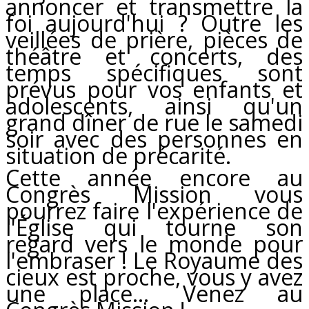
annoncer et transmettre la
foi aujourd'hui ? Outre les
veillées de prière, pièces de
théâtre et concerts, des
temps spécifiques sont
prévus pour vos enfants et
adolescents, ainsi qu'un
grand dîner de rue le samedi
soir avec des personnes en
situation de précarité.
Cette année encore au
Congrès Mission vous
pourrez faire l'expérience de
l'Église qui tourne son
regard vers le monde pour
l'embraser ! Le Royaume des
cieux est proche, vous y avez
une place... Venez au