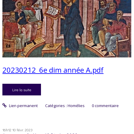
20230212_6e dim année A.pdf
Lire la suite
Lien permanent
Catégories :
Homélies
0
commentaire
16h12
10
févr. 2023