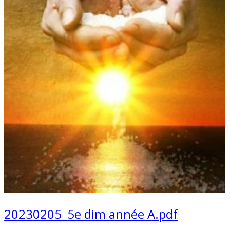
20230205_5e dim année A.pdf