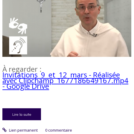
À regarder :
Invitations_9_et_12_mars - Réalisée
avec Clipchamp_1677186649167.mp4
- Google Drive
Lire la suite
Lien permanent
0
commentaire