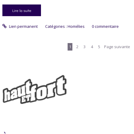
Lire la suite
Lien permanent
Catégories :
Homélies
0
commentaire
1
2
3
4
5
Page suivante