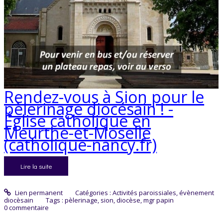
Rendez-vous à Sion pour le
pèlerinage diocésain ! -
Église catholique en
Meurthe-et-Moselle
(catholique-nancy.fr)
Lire la suite
Lien permanent
Catégories :
Activités paroissiales
,
évènement
diocèsain
Tags :
pèlerinage
,
sion
,
diocèse
,
mgr papin
0
commentaire