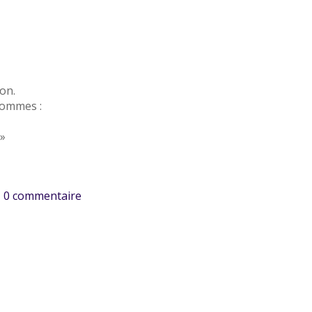
son.
hommes :
 »
0
commentaire