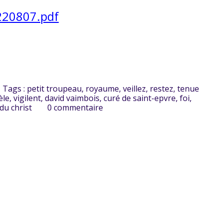
220807.pdf
Tags :
petit troupeau
,
royaume
,
veillez
,
restez
,
tenue
èle
,
vigilent
,
david vaimbois
,
curé de saint-epvre
,
foi
,
du christ
0
commentaire