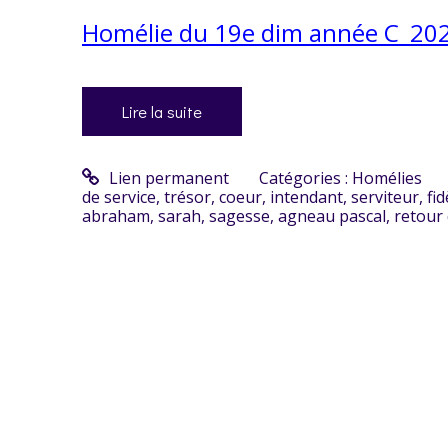
Homélie du 19e dim année C_20
Lire la suite
Lien permanent
Catégories :
Homélies
de service
,
trésor
,
coeur
,
intendant
,
serviteur
,
fid
abraham
,
sarah
,
sagesse
,
agneau pascal
,
retour 