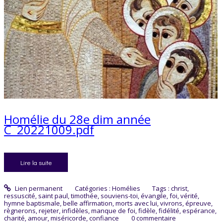
Homélie du 28e dim année
C_20221009.pdf
Lire la suite
Lien permanent
Catégories :
Homélies
Tags :
christ
,
ressuscité
,
saint paul
,
timothée
,
souviens-toi
,
évangile
,
foi
,
vérité
,
hymne baptismale
,
belle affirmation
,
morts avec lui
,
vivrons
,
épreuve
,
règnerons
,
rejeter
,
infidèles
,
manque de foi
,
fidèle
,
fidélité
,
espérance
,
charité
,
amour
,
miséricorde
,
confiance
0
commentaire