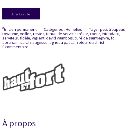
Lire la suite
Lien permanent
Catégories :
Homélies
Tags :
petit troupeau
,
royaume
,
veillez
,
restez
,
tenue de service
,
trésor
,
coeur
,
intendant
,
serviteur
,
fidèle
,
vigilent
,
david vaimbois
,
curé de saint-epvre
,
foi
,
abraham
,
sarah
,
sagesse
,
agneau pascal
,
retour du christ
0
commentaire
À propos