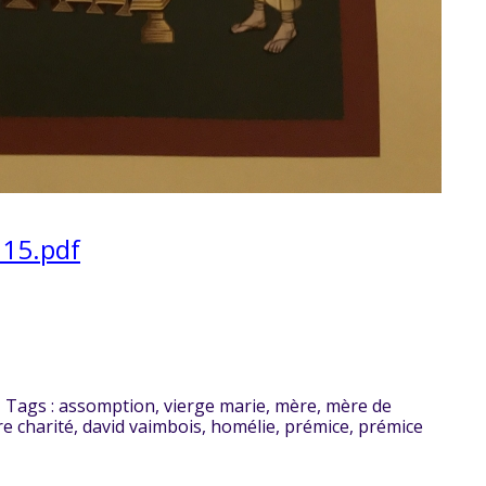
815.pdf
Tags :
assomption
,
vierge marie
,
mère
,
mère de
e charité
,
david vaimbois
,
homélie
,
prémice
,
prémice