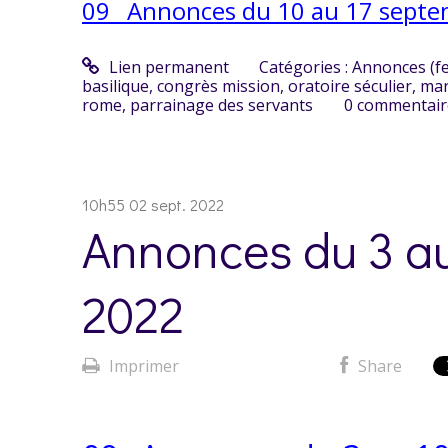
09_ Annonces du 10 au 17 septe
Lien permanent
Catégories :
Annonces (f
basilique
,
congrès mission
,
oratoire séculier
,
mar
rome
,
parrainage des servants
0
commentair
10h55
02
sept. 2022
Annonces du 3 a
2022
Imprimer
Share