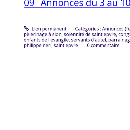
09_ Annonces du 3 au 1
Lien permanent
Catégories :
Annonces (f
pèlerinage à sion
,
solennité de saint epvre
,
cong
enfants de l'evangile
,
servants d'autel
,
parraina
philippe néri
,
saint epvre
0
commentaire