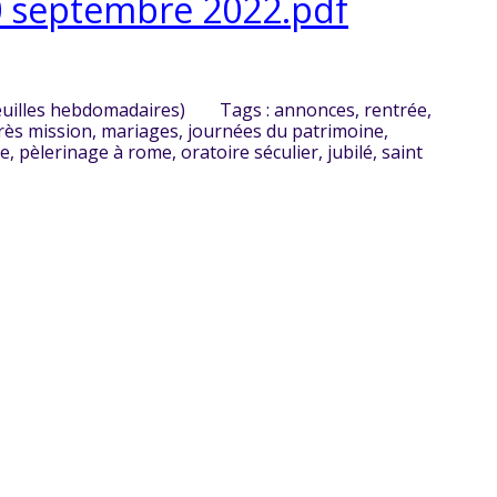
0 septembre 2022.pdf
euilles hebdomadaires)
Tags :
annonces
,
rentrée
,
rès mission
,
mariages
,
journées du patrimoine
,
ge
,
pèlerinage à rome
,
oratoire séculier
,
jubilé
,
saint