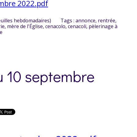
mbre 2022.pdf
euilles hebdomadaires)
Tags :
annonce
,
rentrée
,
ie
,
mère de l'Église
,
cenacolo
,
cenacoli
,
pèlerinage à
e
u 10 septembre