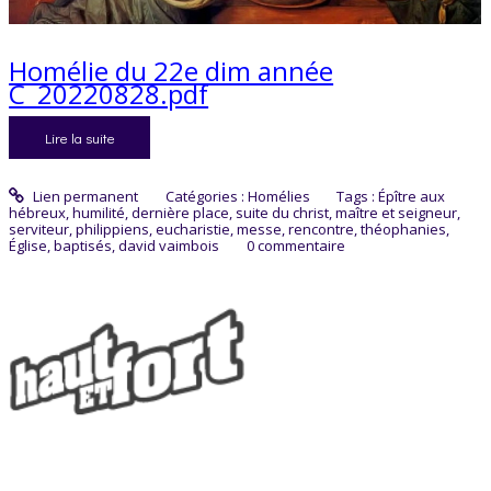
Homélie du 22e dim année
C_20220828.pdf
Lire la suite
Lien permanent
Catégories :
Homélies
Tags :
Épître aux
hébreux
,
humilité
,
dernière place
,
suite du christ
,
maître et seigneur
,
serviteur
,
philippiens
,
eucharistie
,
messe
,
rencontre
,
théophanies
,
Église
,
baptisés
,
david vaimbois
0
commentaire