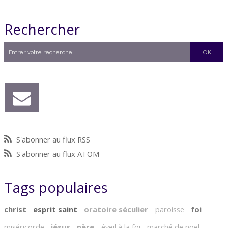
Rechercher
S'abonner au flux RSS
S'abonner au flux ATOM
Tags populaires
christ
esprit saint
oratoire séculier
paroisse
foi
miséricorde
jésus
père
éveil à la foi
marché de noël