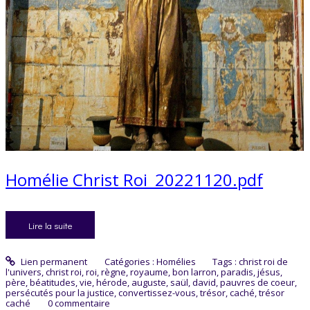
Homélie Christ Roi_20221120.pdf
Lire la suite
Lien permanent
Catégories :
Homélies
Tags :
christ roi de
l'univers
,
christ roi
,
roi
,
règne
,
royaume
,
bon larron
,
paradis
,
jésus
,
père
,
béatitudes
,
vie
,
hérode
,
auguste
,
saül
,
david
,
pauvres de coeur
,
persécutés pour la justice
,
convertissez-vous
,
trésor
,
caché
,
trésor
caché
0
commentaire