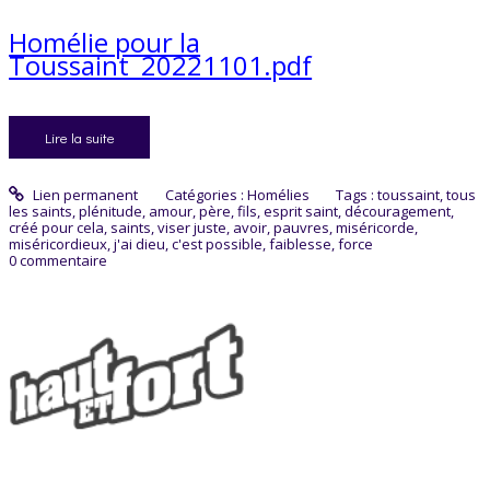
Homélie pour la
Toussaint_20221101.pdf
Lire la suite
Lien permanent
Catégories :
Homélies
Tags :
toussaint
,
tous
les saints
,
plénitude
,
amour
,
père
,
fils
,
esprit saint
,
découragement
,
créé pour cela
,
saints
,
viser juste
,
avoir
,
pauvres
,
miséricorde
,
miséricordieux
,
j'ai dieu
,
c'est possible
,
faiblesse
,
force
0
commentaire