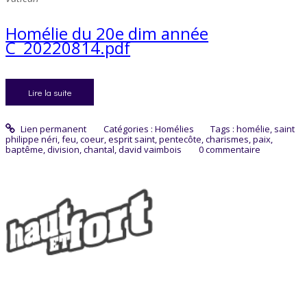
Homélie du 20e dim année
C_20220814.pdf
Lire la suite
Lien permanent
Catégories :
Homélies
Tags :
homélie
,
saint
philippe néri
,
feu
,
coeur
,
esprit saint
,
pentecôte
,
charismes
,
paix
,
baptême
,
division
,
chantal
,
david vaimbois
0
commentaire