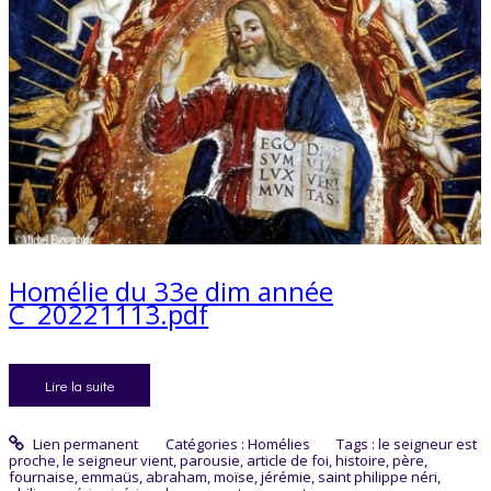
Homélie du 33e dim année
C_20221113.pdf
Lire la suite
Lien permanent
Catégories :
Homélies
Tags :
le seigneur est
proche
,
le seigneur vient
,
parousie
,
article de foi
,
histoire
,
père
,
fournaise
,
emmaüs
,
abraham
,
moïse
,
jérémie
,
saint philippe néri
,