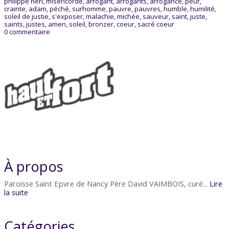
philippe néri
,
miséricorde
,
arrogant
,
arrogants
,
arrogance
,
peur
,
crainte
,
adam
,
péché
,
surhomme
,
pauvre
,
pauvres
,
humble
,
humilité
,
soleil de justie
,
s'exposer
,
malachie
,
michée
,
sauveur
,
saint
,
juste
,
saints
,
justes
,
amen
,
soleil
,
bronzer
,
coeur
,
sacré coeur
0
commentaire
À propos
Paroisse Saint Epvre de Nancy Père David VAIMBOIS, curé...
Lire
la suite
Catégories