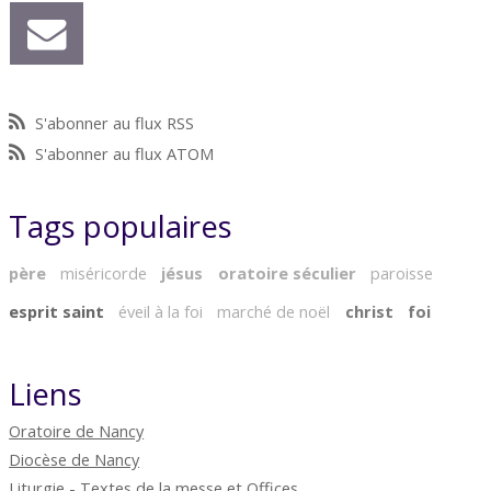
S'abonner au flux RSS
S'abonner au flux ATOM
Tags populaires
père
miséricorde
jésus
oratoire séculier
paroisse
esprit saint
éveil à la foi
marché de noël
christ
foi
Liens
Oratoire de Nancy
Diocèse de Nancy
Liturgie - Textes de la messe et Offices