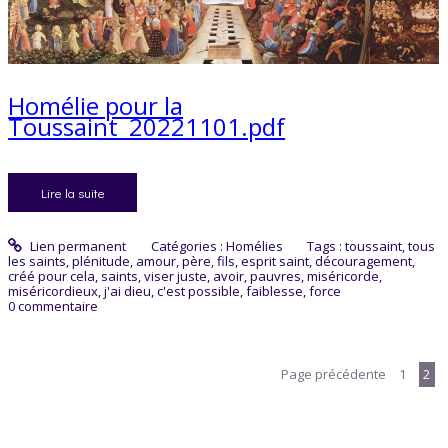
Homélie pour la
Toussaint_20221101.pdf
Lire la suite
Lien permanent
Catégories :
Homélies
Tags :
toussaint
,
tous
les saints
,
plénitude
,
amour
,
père
,
fils
,
esprit saint
,
découragement
,
créé pour cela
,
saints
,
viser juste
,
avoir
,
pauvres
,
miséricorde
,
miséricordieux
,
j'ai dieu
,
c'est possible
,
faiblesse
,
force
0
commentaire
Page précédente
1
2