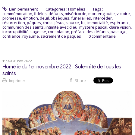
Lien permanent
Catégories :
Homélies
Tags :
commémoration
,
fidèles
,
défunts
,
miséricorde
,
mort engloutie
,
victoire
,
promesse
,
émotion
,
deuil
,
obsèques
,
funérailles
,
intercéder
,
résurrection
,
pâques
,
christ
,
jésus
,
source
,
foi
,
immortalité
,
espérance
,
communion des saints
,
intimité avec dieu
,
mystère pascal
,
claire vision
,
incorruptibilité
,
sagesse
,
consolation
,
préface des défunts
,
passage
,
confiance
,
royaume
,
sacrement de pâques
0
commentaire
11h40
01
nov. 2022
Homélie du 1er novembre 2022 : Solennité de tous les
saints
Imprimer
Share