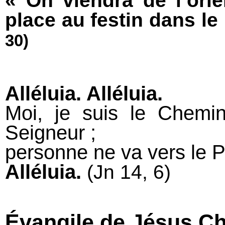
« On viendra de l’orie
place au festin dans l
30)
Alléluia. Alléluia.
Moi, je suis le Chemin,
Seigneur ;
personne ne va vers le P
Alléluia.
(Jn 14, 6)
Évangile de Jésus Chr